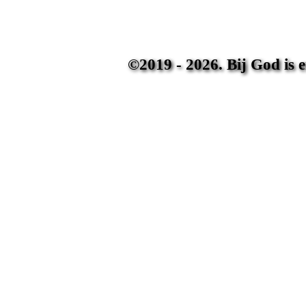
©2019 - 2026. Bij God is 