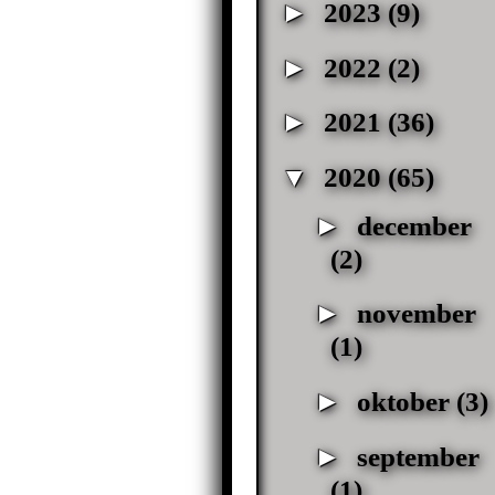
►
2023
(9)
►
2022
(2)
►
2021
(36)
▼
2020
(65)
►
december
(2)
►
november
(1)
►
oktober
(3)
►
september
(1)