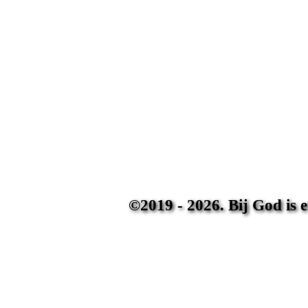
©2019 - 2026. Bij God is 