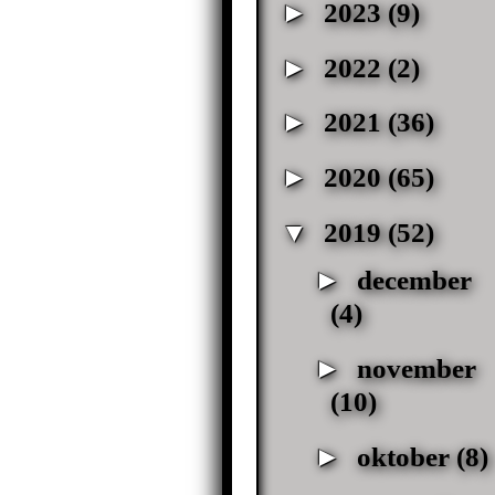
►
2023
(9)
►
2022
(2)
►
2021
(36)
►
2020
(65)
▼
2019
(52)
►
december
(4)
►
november
(10)
►
oktober
(8)