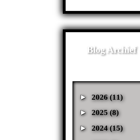
Blog Archief
►
2026
(11)
►
2025
(8)
►
2024
(15)