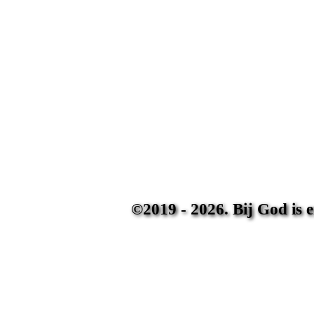
©2019 - 2026. Bij God is 