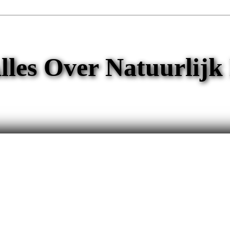
lles Over Natuurlijk