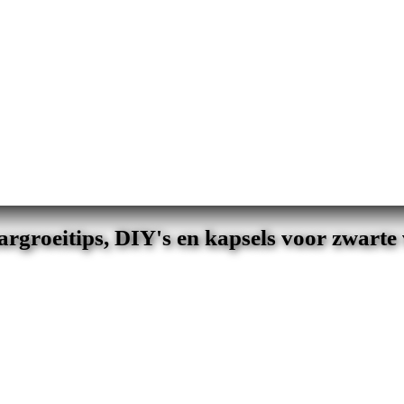
rgroeitips, DIY's en kapsels voor zwart