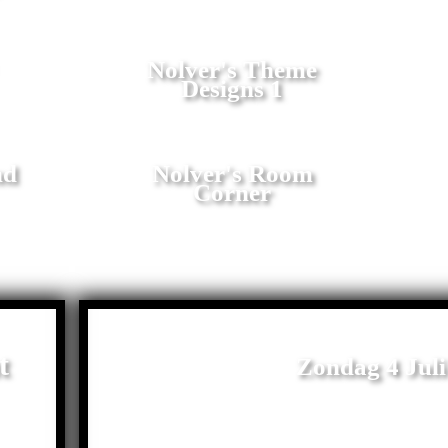
Nolver's Theme
Designs 1
nd
Nolver's Room
Corner
t
Zondag 4 Juli