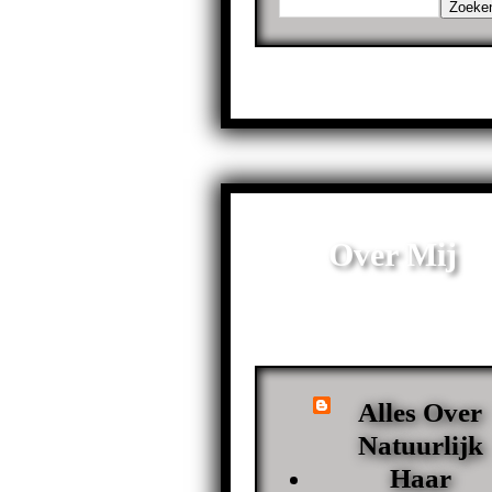
Over Mij
Alles Over
Natuurlijk
Haar