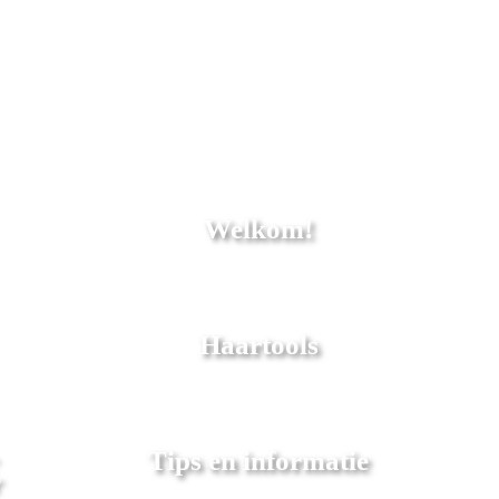
Welkom!
Haartools
Tips en informatie
r