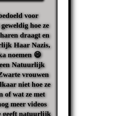
 bedoeld voor
 geweldig hoe ze
r haren draagt en
lijk Haar Nazis
,
ika noemen 😄
een Natuurlijk
 Zwarte vrouwen
lkaar niet hoe ze
n of wat ze met
nog meer videos
 geeft natuurlijk