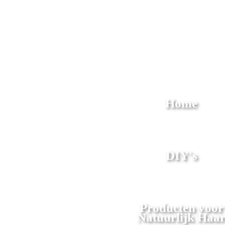
Home
DIY's
Producten voor
Natuurlijk Haa