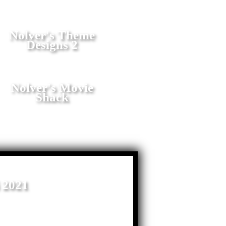
Nolver's Theme
Designs 2
Nolver's Movie
Shack
 2021