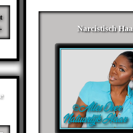
t
.
Narcistisch Haa
e