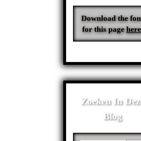
Download the fon
for this page
here
Zoeken In Dez
Blog