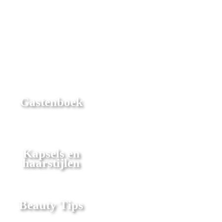
Gastenboek
Kapsels en
haarstijlen
Beauty Tips