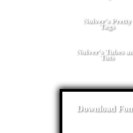
Nolver's Pretty
Tags
Nolver's Tubes a
Tuts
Download Fon