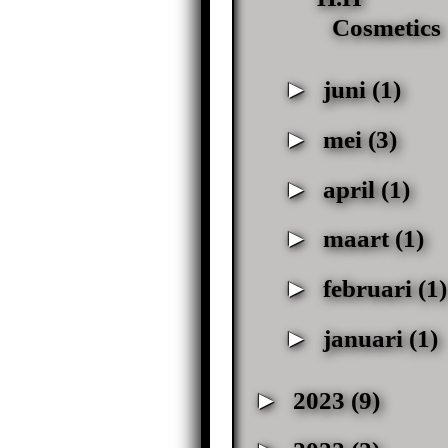
Cosmetics
►
juni
(1)
►
mei
(3)
►
april
(1)
►
maart
(1)
►
februari
(1)
►
januari
(1)
►
2023
(9)