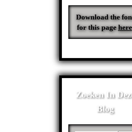
Download the fon
for this page
here
Zoeken In Dez
Blog