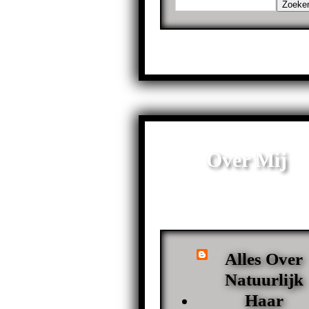
Over Mij
Alles Over
Natuurlijk
Haar