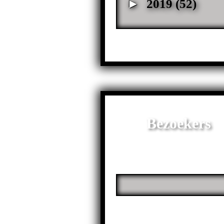
►
2019
(52)
Bezoekers