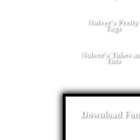
Nolver's Pretty
Tags
Nolver's Tubes a
Tuts
Download Fon