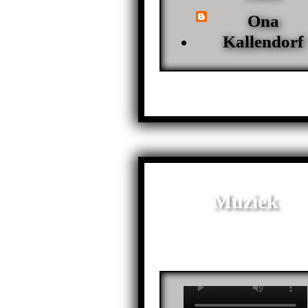
Ona
Kallendorf
Muziek