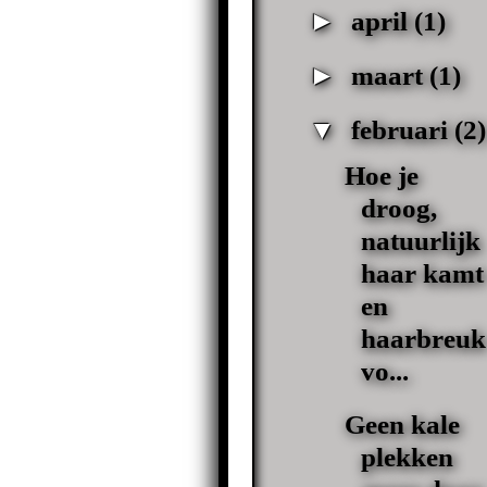
►
april
(1)
►
maart
(1)
▼
februari
(2)
Hoe je
droog,
natuurlijk
haar kamt
en
haarbreuk
vo...
Geen kale
plekken