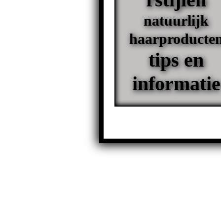
natuurlijk
haarproducte
tips en
informatie