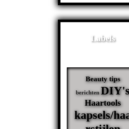
Labels
Beauty tips
DIY'
berichten
Haartools
kapsels/ha
rstijlen