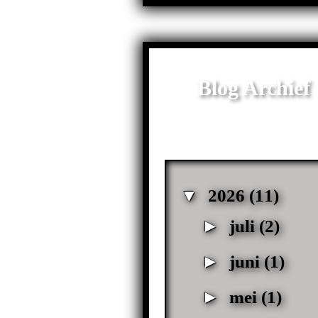
Blog Archief
▼
2026
(11)
►
juli
(2)
►
juni
(1)
►
mei
(1)