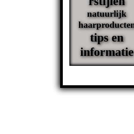
rstijlen
natuurlijk
haarproducte
tips en
informatie