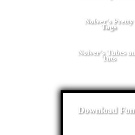
Nolver's Pretty
Tags
Nolver's Tubes a
Tuts
Download Fon