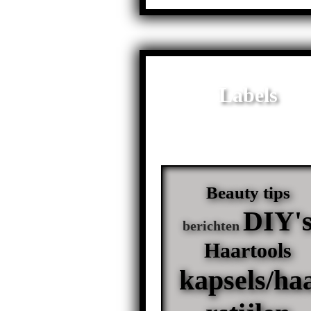
Labels
Beauty tips
DIY'
berichten
Haartools
kapsels/ha