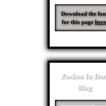
Download the fon
for this page
here
Zoeken In Dez
Blog