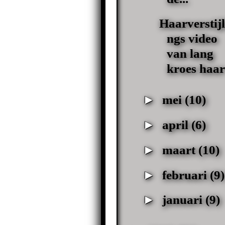
Haarverstijl
ngs video
van lang
kroes haar
►
mei
(10)
►
april
(6)
►
maart
(10)
►
februari
(9)
►
januari
(9)