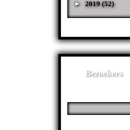
►
2019
(52)
Bezoekers