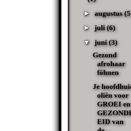
►
augustus
(5
►
juli
(6)
▼
juni
(3)
Gezond
afrohaar
föhnen
Je hoofdhui
oliën voor
GROEI en
GEZOND
EID van
de...