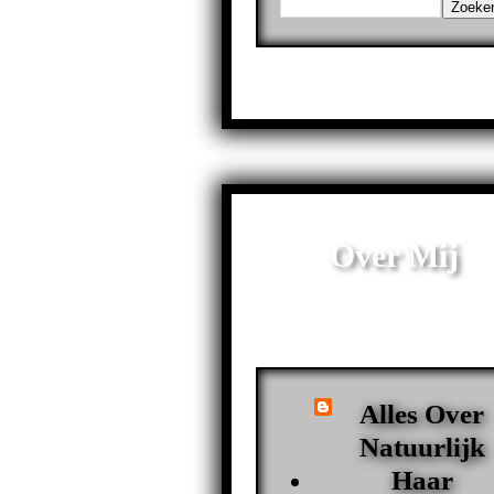
Over Mij
Alles Over
Natuurlijk
Haar