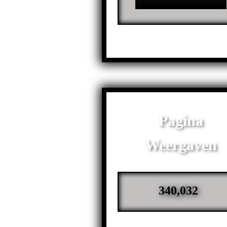
Pagina
Weergaven
340,032