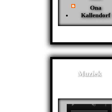
Ona
Kallendorf
Muziek