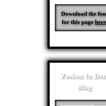
Download the fon
for this page
here
Zoeken In Dez
Blog