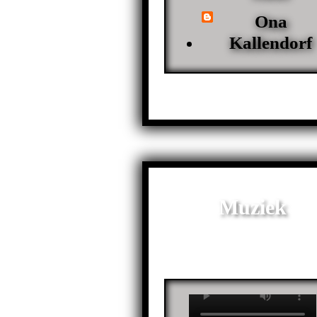
Ona
Kallendorf
Muziek