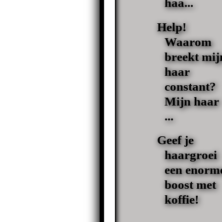
haa...
Help!
Waarom
breekt mij
haar
constant?
Mijn haar
...
Geef je
haargroei
een enorm
boost met
koffie!