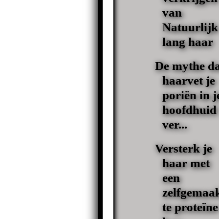
van
Natuurlijk
lang haar
De mythe da
haarvet je
poriën in j
hoofdhuid
ver...
Versterk je
haar met
een
zelfgemaa
te proteïne