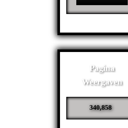
Pagina
Weergaven
340,858