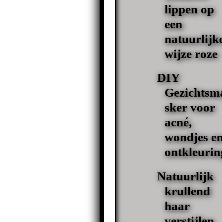
lippen op
een
natuurlijk
wijze roze
DIY
Gezichtsm
sker voor
acné,
wondjes e
ontkleurin
Natuurlijk
krullend
haar
verstijlen