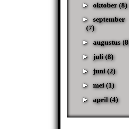
►
oktober
(8)
►
september
(7)
►
augustus
(8
►
juli
(8)
►
juni
(2)
►
mei
(1)
►
april
(4)