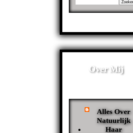
Over Mij
Alles Over
Natuurlijk
Haar