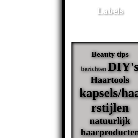
Labels
Beauty tips
DIY'
berichten
Haartools
kapsels/ha
rstijlen
natuurlijk
haarproducte