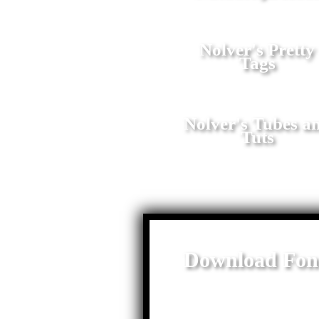
Nolver's Pretty
Tags
Nolver's Tubes a
Tuts
Download Fon