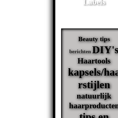
Labels
Beauty tips
DIY'
berichten
Haartools
kapsels/ha
rstijlen
natuurlijk
haarproducte
tips en