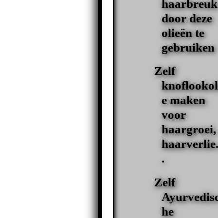
haarbreuk
door deze
olieën te
gebruiken
Zelf
knoflookol
e maken
voor
haargroei,
haarverlie.
.
Zelf
Ayurvedis
he