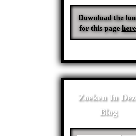
Download the fon
for this page
here
Zoeken In Dez
Blog