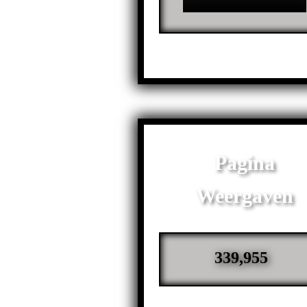
Pagina
Weergaven
339,955