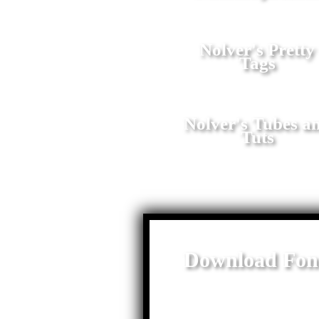
Nolver's Pretty
Tags
Nolver's Tubes a
Tuts
Download Fon