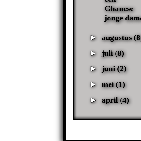
Ghanese
jonge dam
►
augustus
(8
►
juli
(8)
►
juni
(2)
►
mei
(1)
►
april
(4)