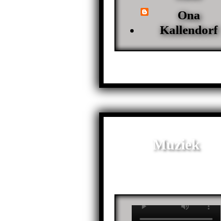
Ona
Kallendorf
Muziek