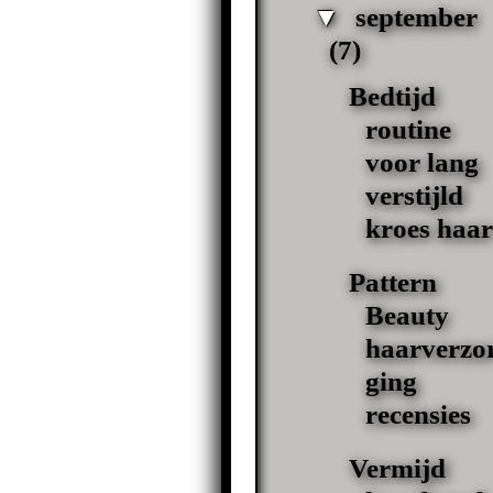
▼
september
(7)
Bedtijd
routine
voor lang
verstijld
kroes haar
Pattern
Beauty
haarverzo
ging
recensies
Vermijd