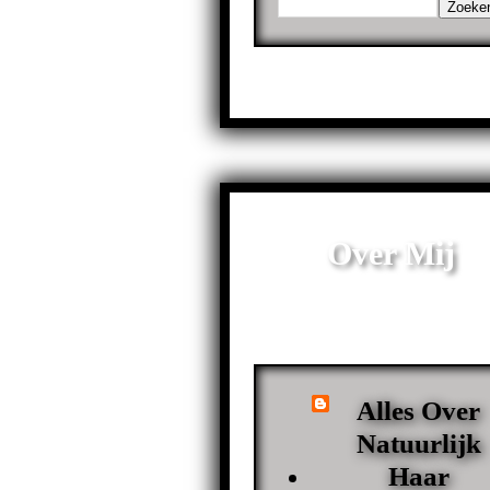
Over Mij
Alles Over
Natuurlijk
Haar