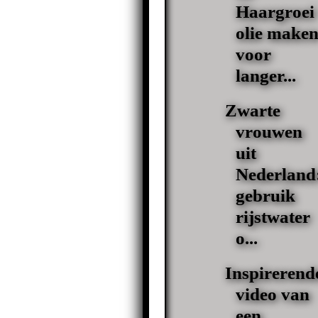
Haargroei
olie make
voor
langer...
Zwarte
vrouwen
uit
Nederland
gebruik
rijstwater
o...
Inspirerend
video van
een