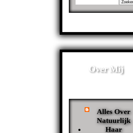
Over Mij
Alles Over
Natuurlijk
Haar