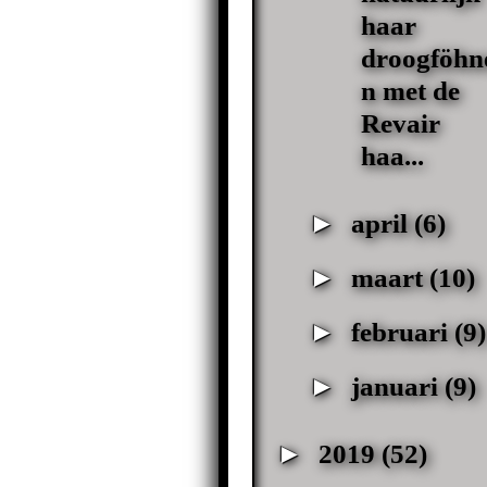
haar
droogföhn
n met de
Revair
haa...
►
april
(6)
►
maart
(10)
►
februari
(9)
►
januari
(9)
►
2019
(52)