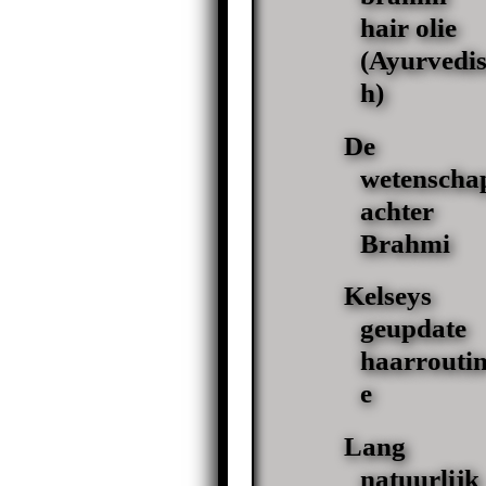
hair olie
(Ayurvedis
h)
De
wetenscha
achter
Brahmi
Kelseys
geupdate
haarrouti
e
Lang
natuurlijk