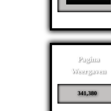
Pagina
Weergaven
341,380