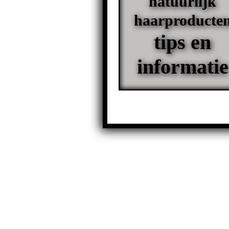
natuurlijk
haarproducte
tips en
informatie