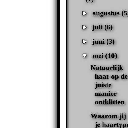
►
augustus
(5
►
juli
(6)
►
juni
(3)
▼
mei
(10)
Natuurlijk
haar op de
juiste
manier
ontklitten
Waarom jij
je haartyp