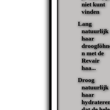
niet kunt
vinden
Lang
natuurlijk
haar
droogföhn
n met de
Revair
haa...
Droog
natuurlijk
haar
hydratere
dat de hele