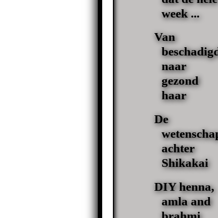
week ...
Van
beschadig
naar
gezond
haar
De
wetenscha
achter
Shikakai
DIY henna,
amla and
brahmi