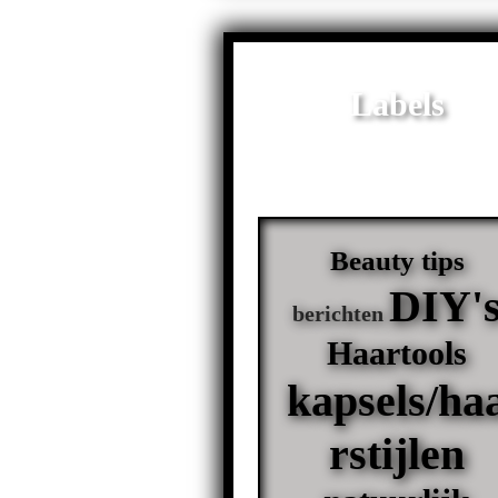
Labels
Beauty tips
DIY'
berichten
Haartools
kapsels/ha
rstijlen