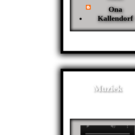
Ona
Kallendorf
Muziek