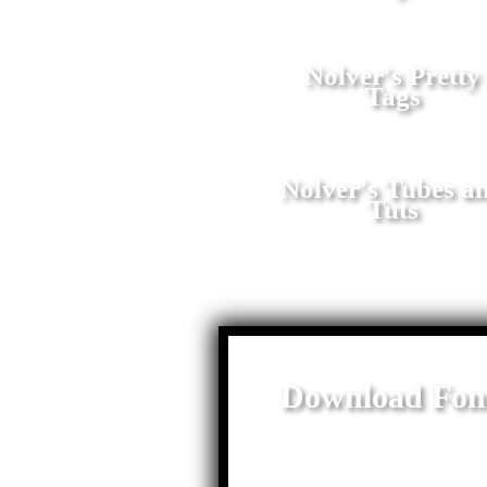
Nolver's Pretty
Tags
Nolver's Tubes a
Tuts
Download Fon