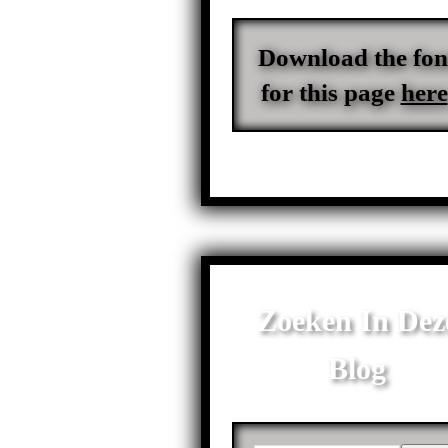
Download the fon
for this page
here
Zoeken In Dez
Blog