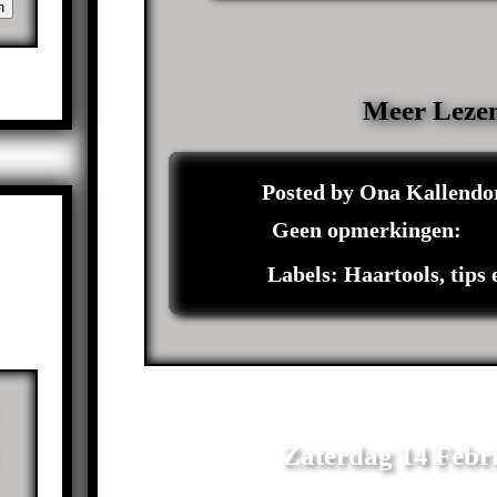
Meer Leze
Posted by
Ona Kallendo
Geen opmerkingen:
Labels:
Haartools
,
tips
Zaterdag 14 Febr