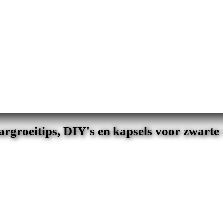
rgroeitips, DIY's en kapsels voor zwart