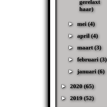
gerelaxt
haar)
►
mei
(4)
►
april
(4)
►
maart
(3)
►
februari
(3)
►
januari
(6)
►
2020
(65)
►
2019
(52)