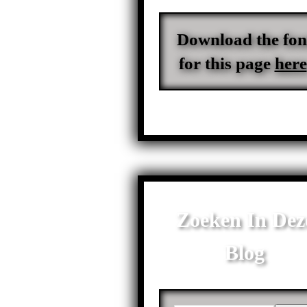
Download the fon
for this page
here
Zoeken In Dez
Blog