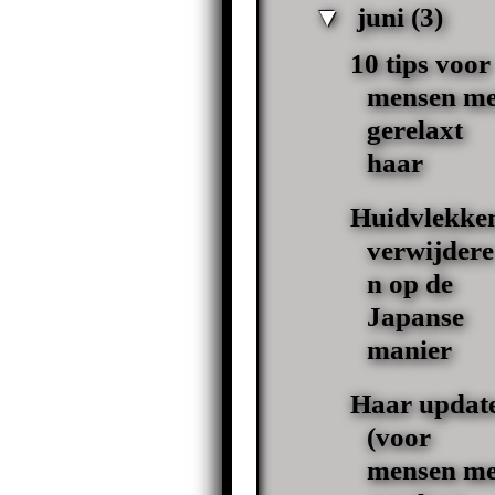
▼
juni
(3)
10 tips voor
mensen me
gerelaxt
haar
Huidvlekke
verwijdere
n op de
Japanse
manier
Haar updat
(voor
mensen me