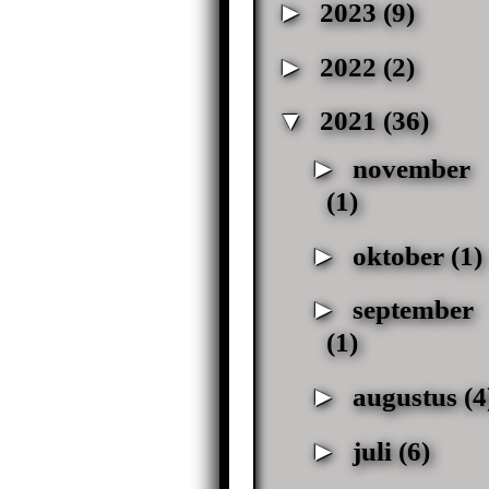
►
2023
(9)
►
2022
(2)
▼
2021
(36)
►
november
(1)
►
oktober
(1)
►
september
(1)
►
augustus
(4
►
juli
(6)