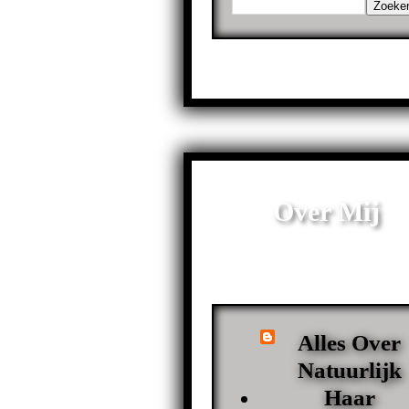
Over Mij
Alles Over
Natuurlijk
Haar