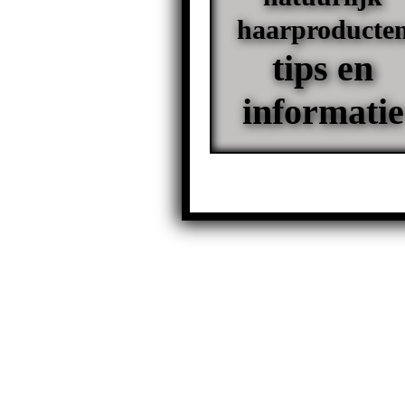
haarproducte
tips en
informatie