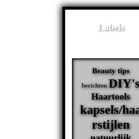
Labels
Beauty tips
DIY'
berichten
Haartools
kapsels/ha
rstijlen
natuurlijk