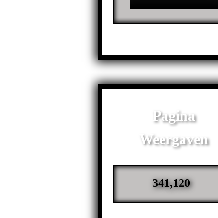
Pagina
Weergaven
341,120