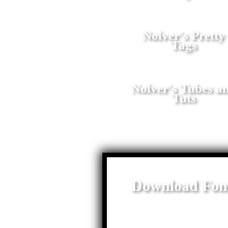
Nolver's Pretty
Tags
Nolver's Tubes a
Tuts
Download Fon