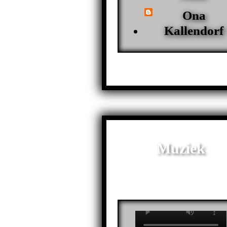
Ona
Kallendorf
Muziek