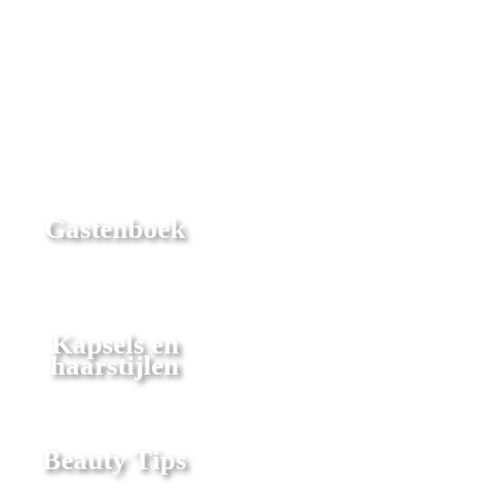
Gastenboek
Kapsels en
haarstijlen
Beauty Tips