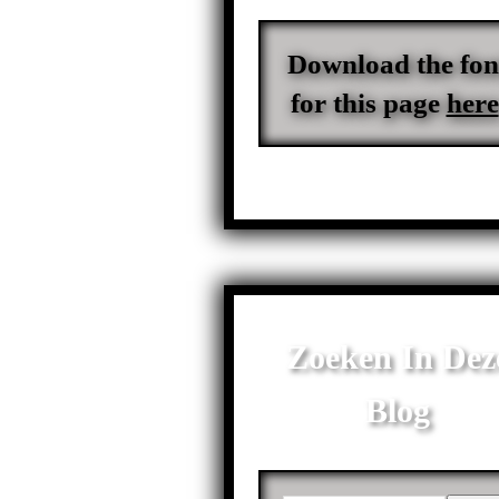
Download the fon
for this page
here
Zoeken In Dez
Blog