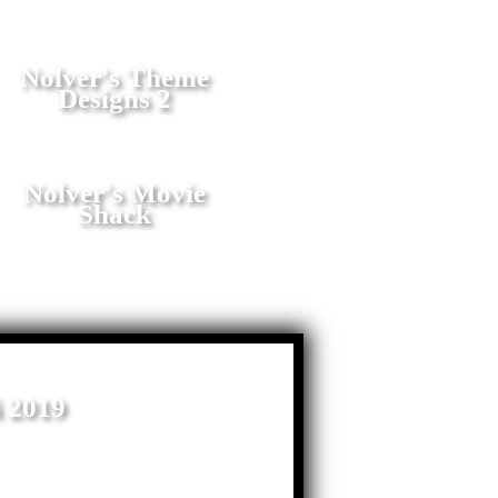
Nolver's Theme
Designs 2
Nolver's Movie
Shack
i 2019