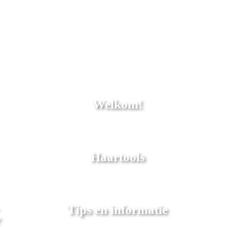
Welkom!
Haartools
Tips en informatie
r