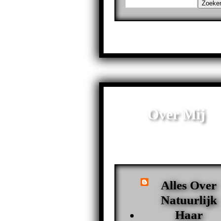
Over Mij
Alles Over
Natuurlijk
Haar