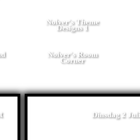
Nolver's Theme
Designs 1
nd
Nolver's Room
Corner
t
Dinsdag 2 Jul