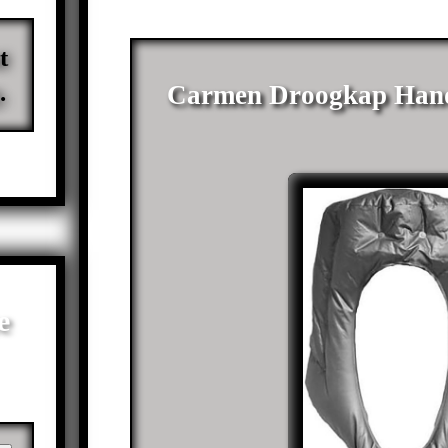
t
.
Carmen Droogkap Han
e