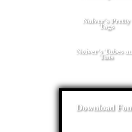
Nolver's Pretty
Tags
Nolver's Tubes a
Tuts
Download Fon