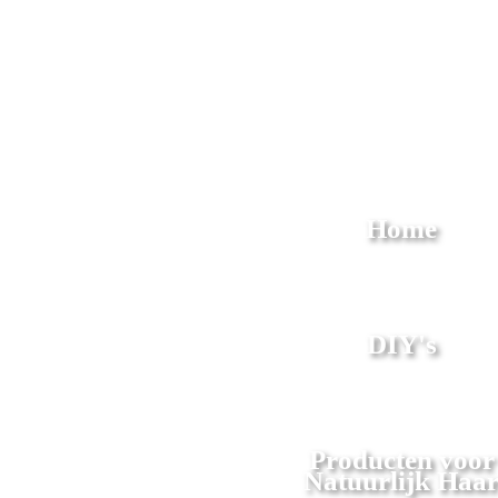
Home
DIY's
Producten voor
Natuurlijk Haa